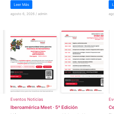
Leer Más
L
agosto 6, 2026
/
admin
ago
Eventos
Noticias
Ev
Iberoamérica Meet · 5ª Edición
Ce