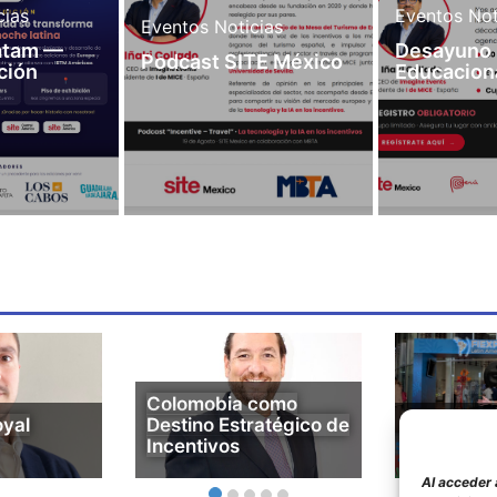
cias
Eventos
Not
Eventos
Noticias
Latam —
Desayuno
Podcast SITE México
ción
Educacion
Colomobia como
oyal
Destino Estratégico de
FIEXPO: s
Incentivos
la élite gl
Al acceder 