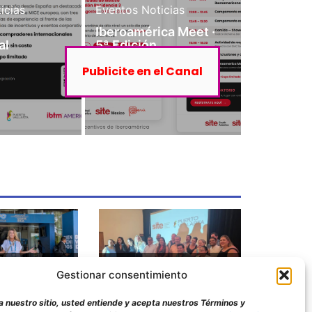
icias
Eventos
Noticias
Iberoamérica Meet ·
al
5ª Edición
Publicite en el Canal
eguimos en
Nace SITE NITE
Gestionar consentimiento
obal
LATAM
a nuestro sitio, usted entiende y acepta nuestros Términos y