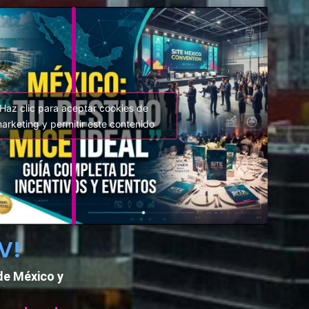
Haz clic para aceptar cookies de
arketing y permitir este contenido
V!
de México y