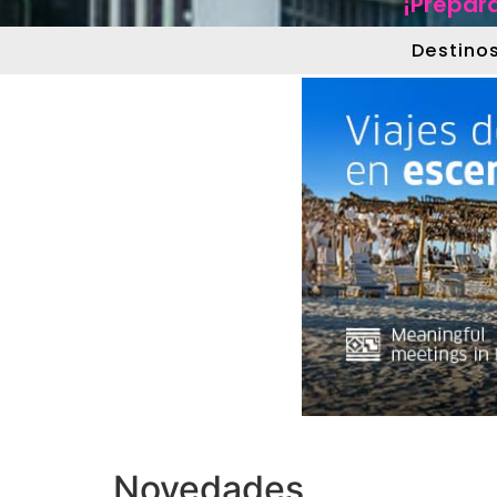
¡Prepára
Destino
Novedades