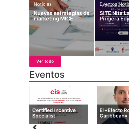
Noticias
Eventos
Noti
Nuevas estrategias de
SITE Nite 
marketing MICE
Primera Edi
Ver todo
Eventos
Certified Incentive
El «Efecto R
Specialist
Caribbean»