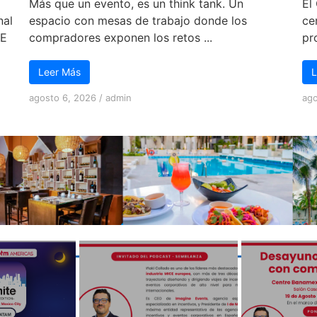
Más que un evento, es un think tank. Un
El
nal
espacio con mesas de trabajo donde los
ce
CE
compradores exponen los retos ...
pr
Leer Más
L
agosto 6, 2026
/
admin
ago