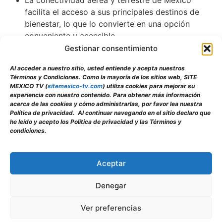
facilita el acceso a sus principales destinos de
bienestar, lo que lo convierte en una opción
conveniente y accesible.
El turismo wellness y de bienestar en México continúa
Gestionar consentimiento
en auge, impulsado por la creciente demanda de
Al acceder a nuestro sitio, usted entiende y acepta nuestros
experiencias que promuevan la salud física, mental y
Términos y Condiciones. Como la mayoría de los sitios web, SITE
espiritual. México se ha posicionado como un destino
MEXICO TV (
sitemexico-tv.com
) utiliza cookies para mejorar su
líder en este sector, ofreciendo una combinación única
experiencia con nuestro contenido. Para obtener más información
acerca de las cookies y cómo administrarlas, por favor lea nuestra
de belleza natural, riqueza cultural y servicios de clase
Política de privacidad. Al continuar navegando en el sitio declaro que
mundial.
he leído y acepto los Política de privacidad y las Términos y
condiciones.
Facebook
X
WhatsApp
LinkedIn
Email
Pinterest
Tumblr
PrintFri
Comp
Aceptar
Denegar
Desarrollado por GrupoAlebet – Todos los derechos
Ver preferencias
reservados. SITEMEXICOTV 2025