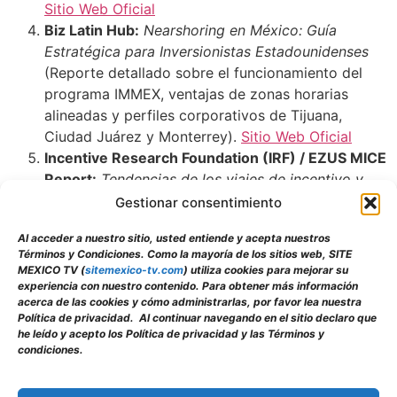
Sitio Web Oficial
Biz Latin Hub:
Nearshoring en México: Guía
Estratégica para Inversionistas Estadounidenses
(Reporte detallado sobre el funcionamiento del
programa IMMEX, ventajas de zonas horarias
alineadas y perfiles corporativos de Tijuana,
Ciudad Juárez y Monterrey).
Sitio Web Oficial
Incentive Research Foundation (IRF) / EZUS MICE
Report:
Tendencias de los viajes de incentivo y
presupuestos corporativos norteamericanos
Gestionar consentimiento
(Datos estadísticos sobre el ROI del 112% en
Al acceder a nuestro sitio, usted entiende y acepta nuestros
programas experienciales y la adopción de sedes
Términos y Condiciones. Como la mayoría de los sitios web, SITE
de proximidad para mitigar la inflación en costos
MEXICO TV (
sitemexico-tv.com
) utiliza cookies para mejorar su
feriales de EE. UU.).
Sitio Web Oficial
experiencia con nuestro contenido. Para obtener más información
acerca de las cookies y cómo administrarlas, por favor lea nuestra
Foto de Beate Vogl: https://www.pexels.com/es-
Política de privacidad. Al continuar navegando en el sitio declaro que
es/foto/viaje-viajar-trayecto-mapa-19937220/
he leído y acepto los Política de privacidad y las Términos y
condiciones.
Facebook
X
WhatsApp
LinkedIn
Email
Pinterest
Tumblr
PrintFri
Comp