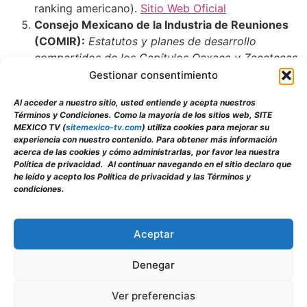
ranking americano).
Sitio Web Oficial
Consejo Mexicano de la Industria de Reuniones
(COMIR):
Estatutos y planes de desarrollo
compartidos de los Capítulos Oaxaca y Zacatecas
(Informes sectoriales que detallan la integración
Gestionar consentimiento
de la cadena de valor local y los productos
Al acceder a nuestro sitio, usted entiende y acepta nuestros
turísticos culturales en las agendas corporativas).
Términos y Condiciones. Como la mayoría de los sitios web, SITE
Sitio Web Oficial
MEXICO TV (
sitemexico-tv.com
) utiliza cookies para mejorar su
Foto de Miguel González:
experiencia con nuestro contenido. Para obtener más información
acerca de las cookies y cómo administrarlas, por favor lea nuestra
https://www.pexels.com/es-es/foto/mujer-
Política de privacidad. Al continuar navegando en el sitio declaro que
sujetando-cocinero-cocinar-28153865/
he leído y acepto los Política de privacidad y las Términos y
condiciones.
Facebook
X
WhatsApp
LinkedIn
Email
Pinterest
Tumblr
PrintFri
Comp
Aceptar
Denegar
Desarrollado por GrupoAlebet – Todos los derechos
Ver preferencias