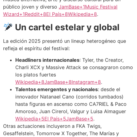
público joven y diverso
JamBase+1Music Festival
Wizard+1
Reddit+8El País+8Wikipedia+8
.
Un cartel estelar y global
La edición 2025 presentó un lineup heterogéneo que
refleja el espíritu del festival:
Headliners internacionales
: Tyler, the Creator,
Charli XCX y Massive Attack se consagraron como
los platos fuertes
Wikipedia+8JamBase+8Instagram+8
.
Talentos emergentes y nacionales
: desde el
innovador Natanael Cano (corridos tumbados)
hasta figuras en ascenso como CA7RIEL & Paco
Amoroso, Juan Cirerol, Valgur y Luisa Almaguer
Wikipedia+5El País+5JamBase+5
.
Otras actuaciones incluyeron a FKA Twigs,
Gesaffelstein, Tomorrow X Together, The Marías y