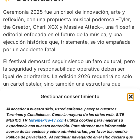
Ceremonia 2025 fue un crisol de innovación, arte y
reflexión, con una propuesta musical poderosa –Tyler,
the Creator, Charli XCX y Massive Attack–, una filosofía
editorial enfocada en el futuro de la música, y una
ejecución histórica que, tristemente, se vio empañada
por un accidente fatal.
El festival demostró seguir siendo un faro cultural, pero
la seguridad y responsabilidad operativa deben ser
igual de prioritarias. La edición 2026 requerirá no solo
un cartel estelar, sino también una estructura que
garantice el bienestar de todos los presentes.
Gestionar consentimiento
Ceremonia sigue siendo una prueba de que México
Al acceder a nuestro sitio, usted entiende y acepta nuestros
alberga espacios musicales de alto nivel internacional,
Términos y Condiciones. Como la mayoría de los sitios web, SITE
capaces de reunir avalancha sonora, conciencia crítica
MEXICO TV (
sitemexico-tv.com
) utiliza cookies para mejorar su
y diversidad generacional. Sin embargo, este año sirve
experiencia con nuestro contenido. Para obtener más información
acerca de las cookies y cómo administrarlas, por favor lea nuestra
como un llamado urgente a cuidar la vida en cada
Política de privacidad. Al continuar navegando en el sitio declaro que